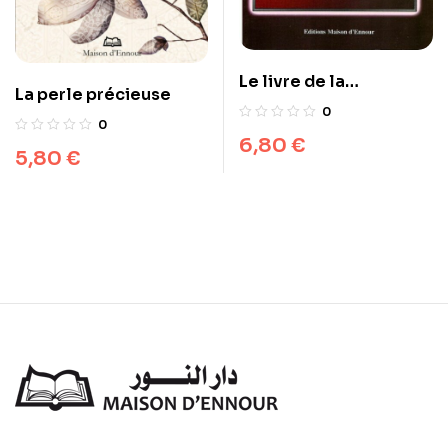
Le livre de la
La perle précieuse
méditation
0
0
6,80
€
5,80
€