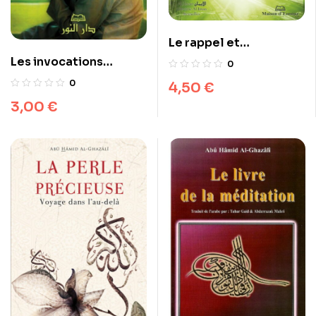
Le rappel et
l’invocation de Dieu
Les invocations
0
exaucées (arabe)
0
4,50
€
3,00
€