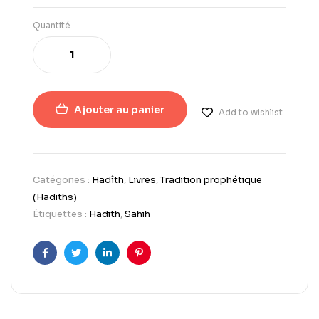
Quantité
Ajouter au panier
Add to wishlist
Catégories :
Hadîth
,
Livres
,
Tradition prophétique
(Hadiths)
Étiquettes :
Hadith
,
Sahih
Facebook
Twitter
LinkedIn
Pinterest