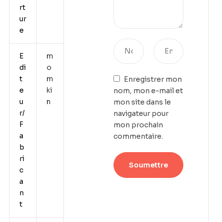
rt
ur
e
E
m
di
o
t
m
Enregistrer mon
e
ki
nom, mon e-mail et
u
n
mon site dans le
r/
navigateur pour
F
mon prochain
a
commentaire.
b
ri
c
a
n
t