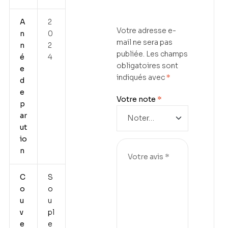
A
2
Votre adresse e-
n
0
mail ne sera pas
n
2
publiée.
Les champs
é
4
obligatoires sont
e
indiqués avec
*
d
e
Votre note
*
p
ar
ut
io
n
C
S
o
o
u
u
v
pl
e
e