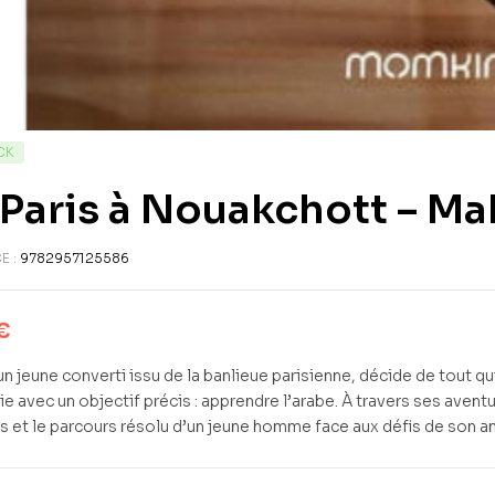
CK
Paris à Nouakchott – M
E :
9782957125586
€
n jeune converti issu de la banlieue parisienne, décide de tout q
ie avec un objectif précis : apprendre l’arabe. À travers ses ave
ts et le parcours résolu d’un jeune homme face aux défis de son a