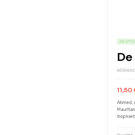
EN STO
De 
RÉFÉRENC
11,50
Ahmed, u
Mauritan
inspiran