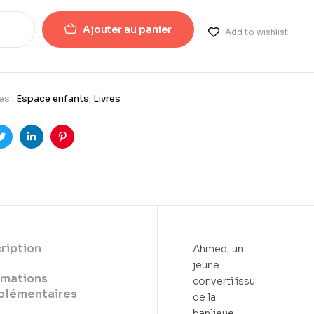
Ajouter au panier
Add to wishlist
es :
Espace enfants
,
Livres
ook
Twitter
LinkedIn
Pinterest
ription
Ahmed, un
jeune
rmations
converti issu
lémentaires
de la
banlieue