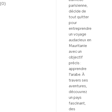
(0)
parisienne,
décide de
tout quitter
pour
entreprendre
un voyage
audacieux en
Mauritanie
avec un
objectif
précis :
apprendre
l’arabe. À
travers ses
aventures,
découvrez
un pays
fascinant,
des