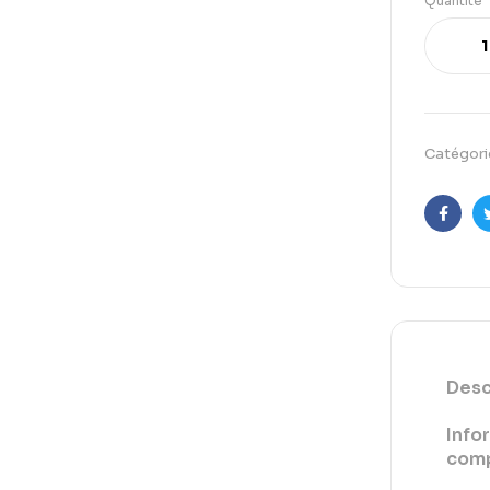
Quantité
Catégori
Faceb
Desc
Info
comp