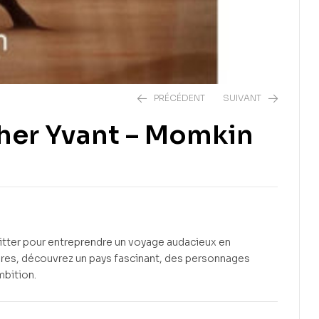
PRÉCÉDENT
SUIVANT
aher Yvant – Momkin
13,50
€
13,50
€
uitter pour entreprendre un voyage audacieux en
ntures, découvrez un pays fascinant, des personnages
mbition.