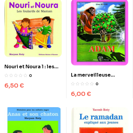
Nouri et Noura 1 : les
foulards de Maman
La merveilleuse
0
histoire de la création
0
6,50
€
du premier homme
6,00
€
Adam