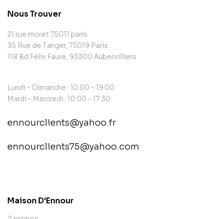
Nous Trouver
21 rue moret 75011 paris
35 Rue de Tanger, 75019 Paris
118 Bd Félix Faure, 93300 Aubervilliers
Lundi – Dimanche : 10:00 – 19:00
Mardi – Mercredi : 10:00 – 17:30
ennourclients@yahoo.fr
ennourclients75@yahoo.com
contact@example.com
Maison D'Ennour
A propos