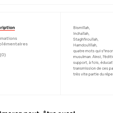
ription
Bismillah,
Inchallah,
rmations
Staghfiroullah,
lémentaires
Hamdoulillah,
quatre mots qui s’inscr
(0)
musulman. Ainsi, l’édi
support, à fois, éducati
transmission de ces pa
très vite partie du répe