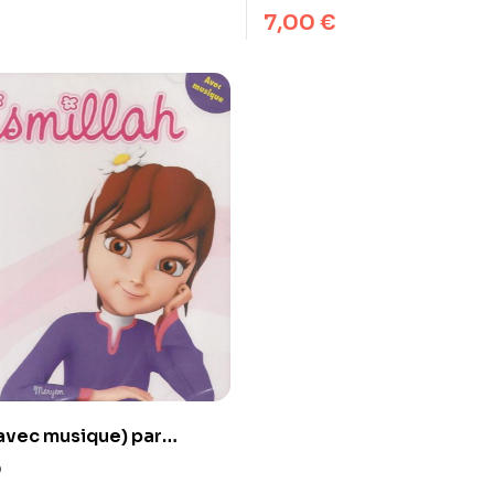
musulmane –
7,00
€
(avec musique) par
xelgraf et Famille
0
 –