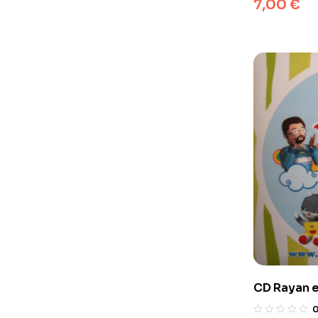
7,00
€
CD Rayan e
Pixelgraf 