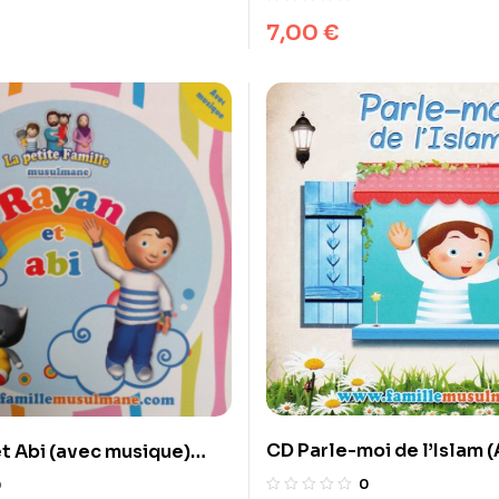
7,00
€
CD Parle-moi de l’Islam 
t Abi (avec musique)
musique) – Pixelgraf et f
et Famille musulmane
0
0