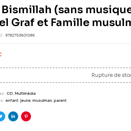
Bismillah (sans musique
el Graf et Famille musu
E :
9782753601086
€
Rupture de sto
es :
CD
,
Multimédia
s :
enfant
,
jeune
,
musulman
,
parent
ook
Twitter
LinkedIn
Pinterest