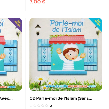
7,00
€
(Avec
CD Parle-moi de l’Islam (Sans
amille
musique) – Pixelgraf et famille
0