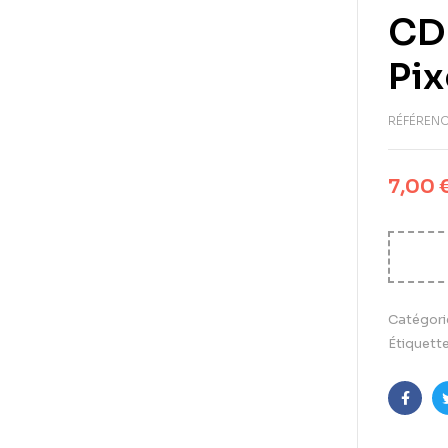
CD 
Pix
RÉFÉRENC
7,00
Catégori
Étiquette
Faceb