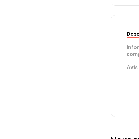
Desc
Info
comp
Avis 