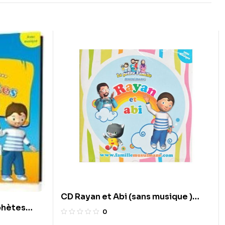
CD Rayan et Abi (sans musique )
ophètes
Pixelgraf et famille musulmane
0