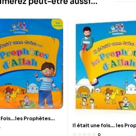
imerez peut-être aussi…
ne Fois…les Prophètes
Il était une fois… les Pr
ans Musique)
0
d’Allah (avec musique)
0