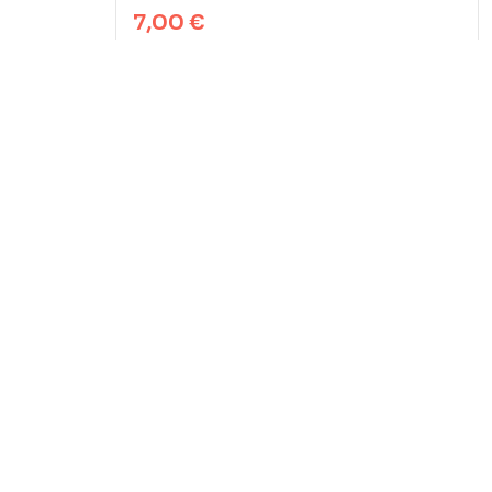
musulmane –
7,00
€