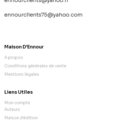
ennourclients@yahoo.fr
ennourclients75@yahoo.com
contact@example.com
Maison D'Ennour
A propos
Conditions générales de vente
Mentions légales
Liens Utiles
Mon compte
Auteurs
Maison d'édition