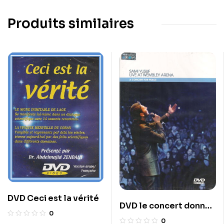
Produits similaires
DVD Ceci est la vérité
DVD le concert donné
0
par sami yusuf à
0