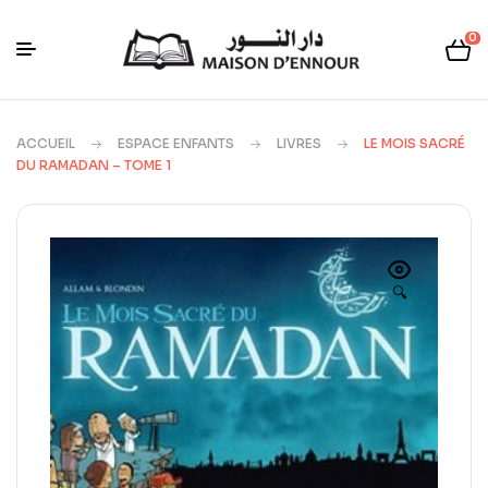
0
ACCUEIL
ESPACE ENFANTS
LIVRES
LE MOIS SACRÉ
DU RAMADAN – TOME 1
🔍