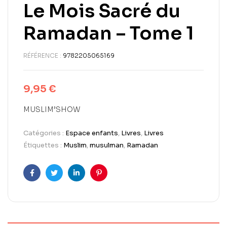
Le Mois Sacré du
Ramadan – Tome 1
RÉFÉRENCE :
9782205065169
9,95
€
MUSLIM’SHOW
Catégories :
Espace enfants
,
Livres
,
Livres
Étiquettes :
Muslim
,
musulman
,
Ramadan
Facebook
Twitter
LinkedIn
Pinterest