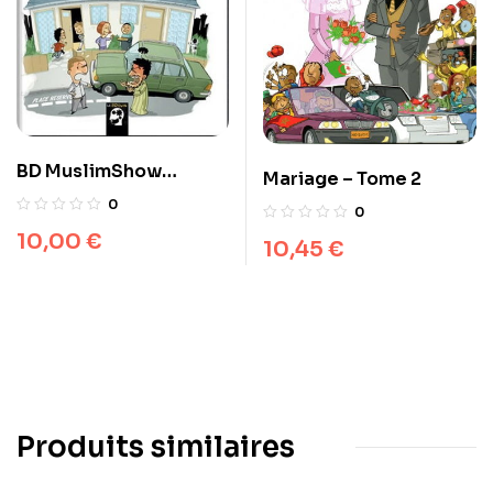
BD MuslimShow
Mariage – Tome 2
« Voisin Voisin » – Tome
0
0
3 – Allam et Blondin –
10,00
€
10,45
€
BDouin
Produits similaires