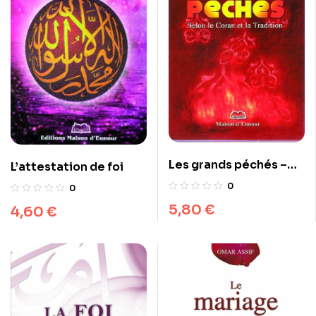
Les grands péchés –
L’attestation de foi
Selon le Coran et la
0
0
Tradition
5,80
€
4,60
€