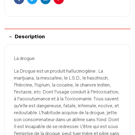
Facebook
Twitter
LinkedIn
Pinterest
Description
La drogue
La Drogue est un produit hallucinogène : La
marijuana, la mescaline, le L.S.D., le haschisch,
l’héroïne, l’opium, la cocaïne, le chanvre indien,
l’extasie, etc. Dont l’usage conduit à l’intoxication,
à l’accoutumance et à la Toxicomanie. Tous savent
qu’elle est dangereuse, fatale, infernale, nocive, et
redoutable. L’habitude acquise de la drogue, jette
son consommateur dans un abîme sans fond. Dont
il est incapable de se redresser. L’être qui est sous
l’emprise de la drogue, peut tuer mère et père sans