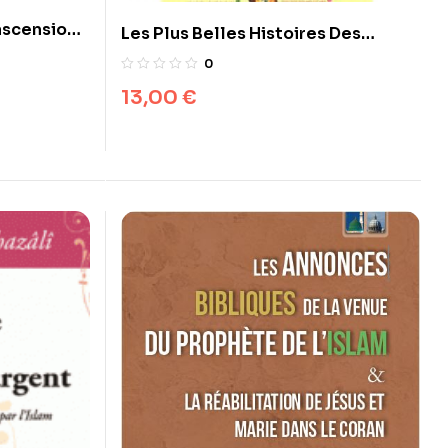
ascension
Les Plus Belles Histoires Des
ohamed
Prophètes D’aprés Le Coran Et Les
0
Hadiths (Enrichi De Comparaisons
13,00
€
Avec Les Textes Bibliques)