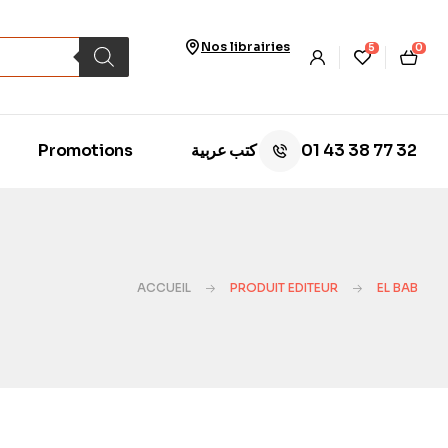
Nos librairies
5
0
01 43 38 77 32
Promotions
كتب عربية
ACCUEIL
PRODUIT EDITEUR
EL BAB