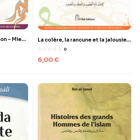
ion – Mieux
La colère, la rancune et la jalousie :
ur mieux
comment les vaincre par l’exercice
0
spirituel ?
6,00
€