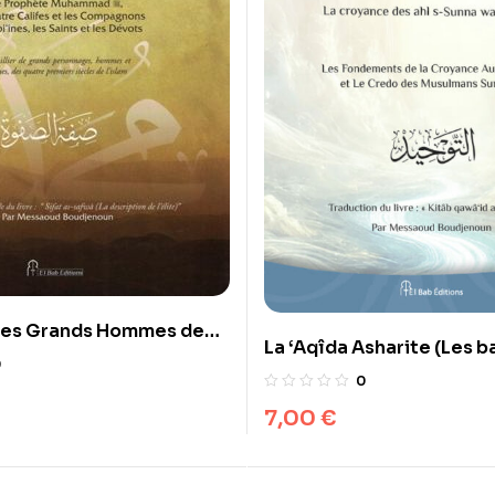
 des Grands Hommes de
La ‘Aqîda Asharite (Les b
ifat As-Safwa – Ibn Al
0
croyance authentique & 
0
des musulmans sunnites)
7,00
€