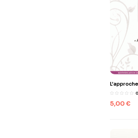
L’approche 
Coran – Rè
pieuses fa
5,00
€
et ses ver