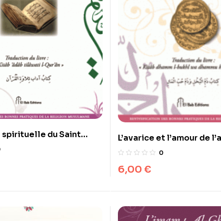
spirituelle du Saint
L’avarice et l’amour de l’
gles et convenances
remèdes et juste milieu 
0
0
ce au Coran : ses mérites
l’islam : remèdes et juste
6,00
€
tus
prônés par l islam