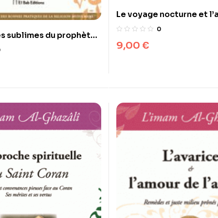
Le voyage nocturne et l’
céleste du prophète M
0
és sublimes du prophète
9,00
€
0