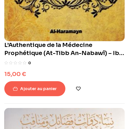
L’Authentique de la Médecine
Prophétique (At-Tibb An-Nabawî) – Ibn
Qayyim Al-Jawziyya – Al-Haramayn
0
15,00
€
Ajouter au panier