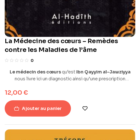
La Médecine des cœurs – Remèdes
contre les Maladies de l’âme
0
Le médecin des cœurs
qu’est
Ibn Qayyim al-Jawziyya
nous livre ici un diagnostic ainsi qu’une prescription
spirituelle tous deux puisés du Coran, de la Sunna et de son
12,00
€
expérience personnelle.
Ajouter au panier