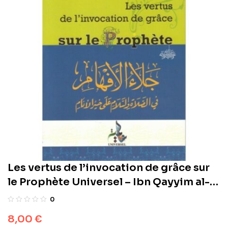
Les vertus de l’invocation de grâce sur
le Prophète Universel – Ibn Qayyim al-
Jawziyya –
0
8,00
€