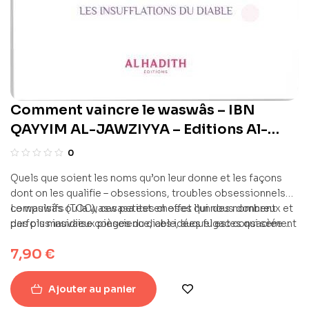
Comment vaincre le waswâs – IBN
QAYYIM AL-JAWZIYYA – Editions Al-
Hadîth
0
Quels que soient les noms qu’on leur donne et les façons
dont on les qualifie – obsessions, troubles obsessionnels
compulsifs (TOC), ces petites choses qui nous donnent
Le waswâs ou la waswasa est en effet l’un des nombreux et
parfois mauvaise conscience, ces idées fugaces qui sèment
des plus insidieux pièges du diable, auquel est consacrée
parfois le doute en nous –, ces wasâwis proviennent
cette épître tirée de notre livre « Les ruses de Satan » d’Ibn
7,90
€
principalement de notre ennemi juré : Satan en personne.
Qayyim al-Jawziyya.
Ajouter au panier