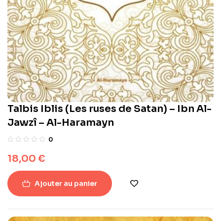
Talbis Iblis (Les ruses de Satan) – Ibn Al-
Jawzî – Al-Haramayn
0
18,00
€
Ajouter au panier