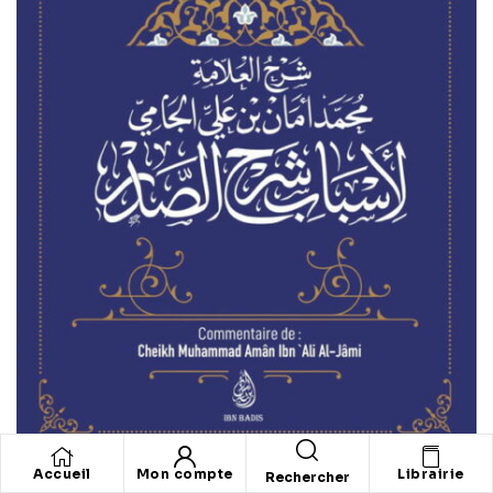
Accueil
Mon compte
Librairie
Rechercher
La Voie Du Bonheur, D’Ibn Qayyim Al-