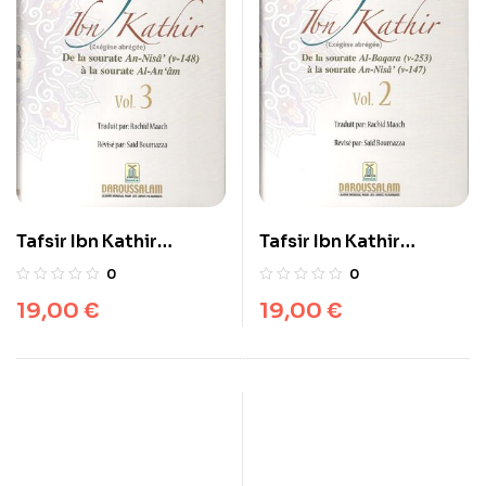
Tafsir Ibn Kathir
Tafsir Ibn Kathir
(ُExégèse abrégée)
(ُExégèse) vol. 2 de la
0
0
vol. 3 de la sourate An-
sourate Al-Baqara ( v-
19,00
€
19,00
€
Nisa’ ( v-148) à la
253 ) à la sourate An-
sourate Al-An’am /
Nisa’ ( v-147 ) / تفيسر ابن
كثير
تفيسر ابن كثير