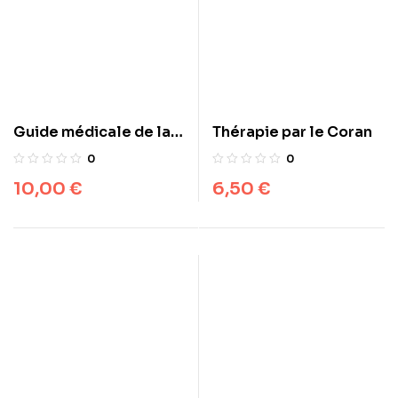
Guide médicale de la
Thérapie par le Coran
famille musulmane
0
0
10,00
€
6,50
€