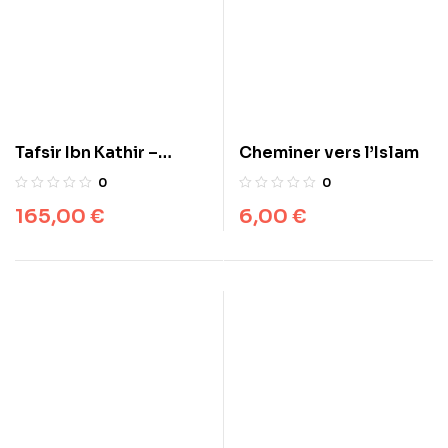
Tafsir Ibn Kathir –
Cheminer vers l’Islam
Exégèse abrégée du
0
0
Coran – 10 volumes –
165,00
€
6,00
€