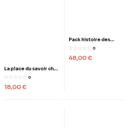
Pack histoire des
Quatre Califes Bien-
0
Guidés – Maulvi Abdul
48,00
€
Aziz – Daroussalam
La place du savoir chez
le Prophète ‘alayhi
0
salât wa salam
18,00
€