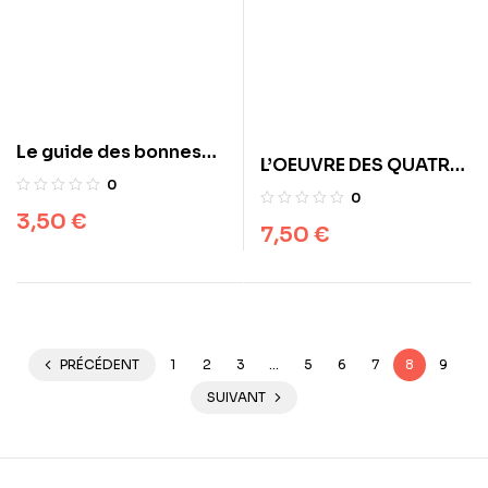
Le guide des bonnes
L’OEUVRE DES QUATRE
manières islamiques
0
CALIFES
0
3,50
€
7,50
€
PRÉCÉDENT
1
2
3
…
5
6
7
8
9
SUIVANT