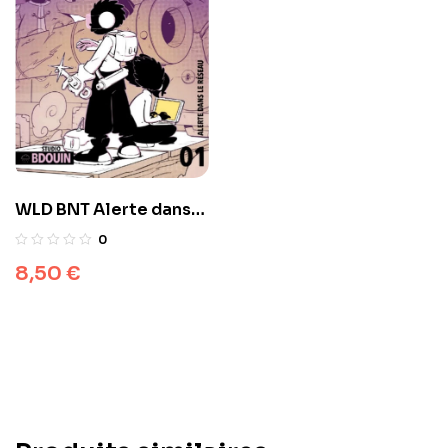
WLD BNT Alerte dans
le réseau, by Kunya –
0
BDouin Edition
8,50
€