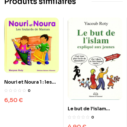
Produits similaires
Nouri et Noura 1 : les
foulards de Maman
0
6,50
€
Le but de l’islam
expliqué aux jeunes
0
4,90
€