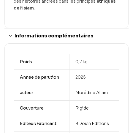
des histoires ancrées dans les principes
éthiques
de l’Islam
.
Informations complémentaires
Poids
0,7 kg
Année de parution
2025
auteur
Norédine Allam
Couverture
Rigide
Editeur/Fabricant
BDouin Editions