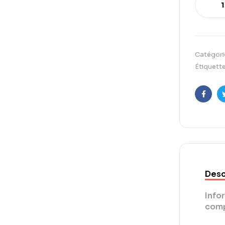
Catégori
Étiquette
Faceb
Desc
Info
comp