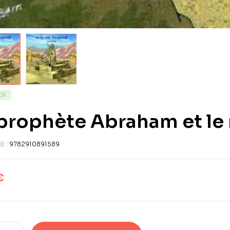
CK
prophète Abraham et le
E :
9782910891589
€