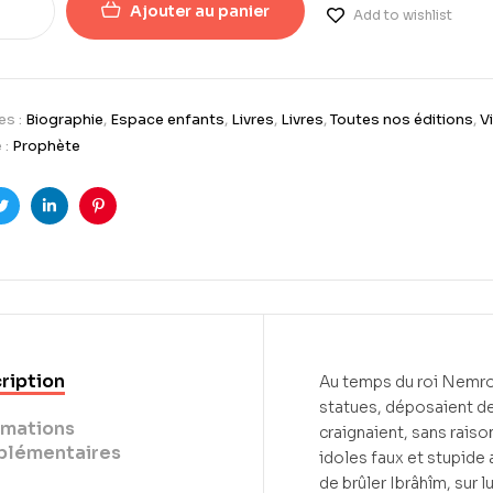
Ajouter au panier
Add to wishlist
es :
Biographie
,
Espace enfants
,
Livres
,
Livres
,
Toutes nos éditions
,
V
 :
Prophète
ook
Twitter
LinkedIn
Pinterest
ription
Au temps du roi Nemrod,
statues, déposaient de 
rmations
craignaient, sans raison
lémentaires
idoles faux et stupide 
de brûler Ibrâhîm, sur l