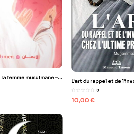
e la femme musulmane –
L’art du rappel et de l’in
dition revue, corrigée et
0
chez l’ultime Prophète
0
e
10,00
€