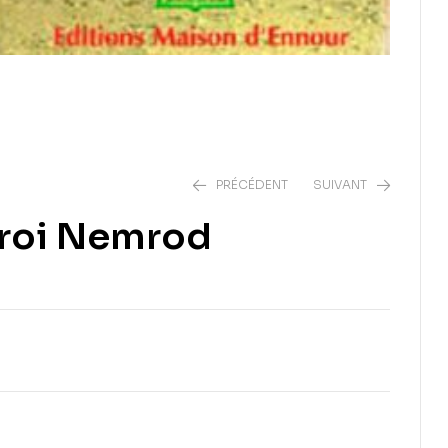
PRÉCÉDENT
SUIVANT
 roi Nemrod
6,00
€
6,00
€