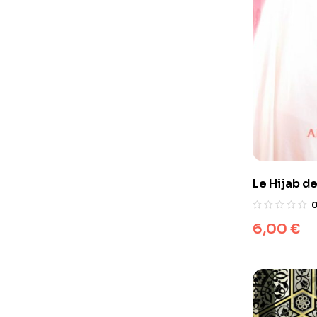
Le Hijab d
Nouvelle e
augmenté
6,00
€