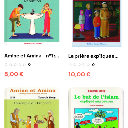
Amine et Amina – n°1 :
La prière expliquée
L’ablution
aux jeunes
0
0
8,00
€
10,00
€