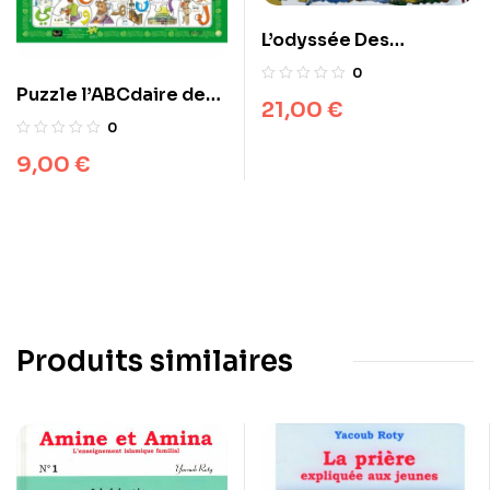
L’odyssée Des
Prophètes – Puzzle
0
Puzzle l’ABCdaire de
21,00
€
L’islam
0
9,00
€
Produits similaires