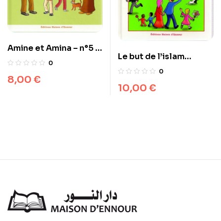
Amine et Amina – n°5 :
Le but de l’islam
L’exemple du Prophète
0
expliqué aux jeunes –
0
8,00
€
Edition remaniée
10,00
€