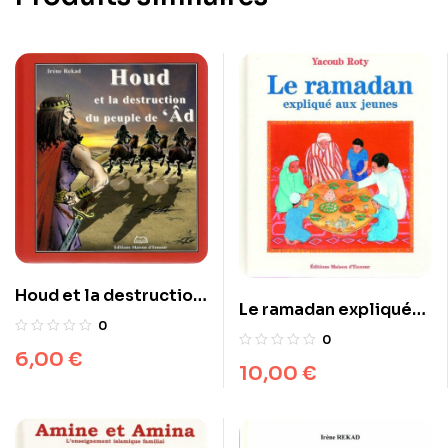
Houd et la destruction
Le ramadan expliqué
du peuple de ‘Âd
0
aux jeunes
0
6,00
€
10,00
€