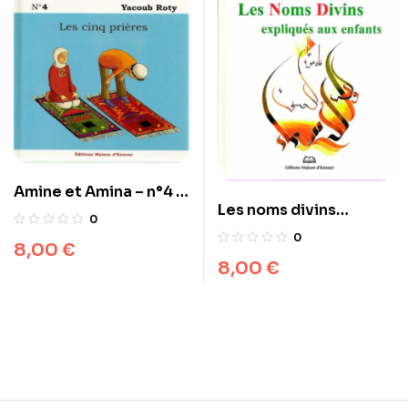
Amine et Amina – n°4 :
Les noms divins
Les cinq prières
0
expliqués aux enfants
0
8,00
€
8,00
€