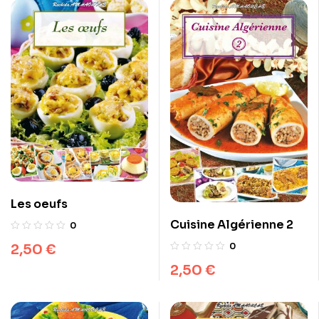
Les oeufs
Cuisine Algérienne 2
0
0
2,50
€
2,50
€