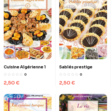
Cuisine Algérienne 1
Sablés prestige
0
0
2,50
€
2,50
€