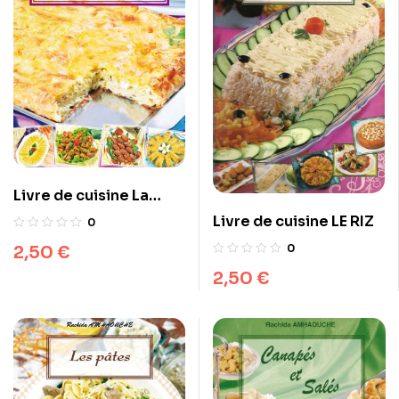
Livre de cuisine La
cuisine turque
Livre de cuisine LE RIZ
0
0
2,50
€
2,50
€