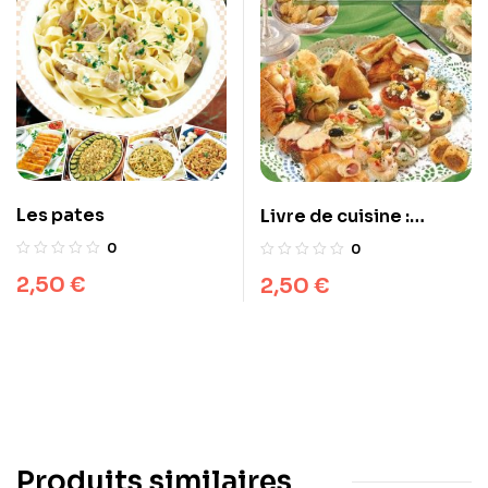
Les pates
Livre de cuisine :
Canapés et Salés
0
0
2,50
€
2,50
€
Produits similaires