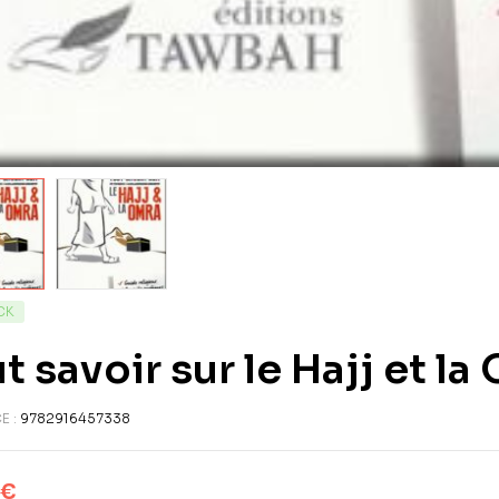
CK
t savoir sur le Hajj et la
E :
9782916457338
€