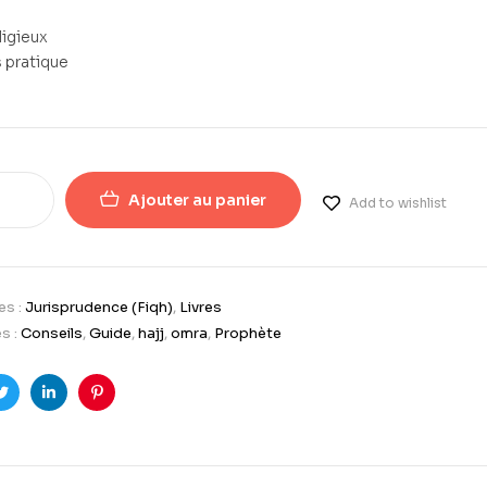
ligieux
 pratique
Ajouter au panier
Add to wishlist
es :
Jurisprudence (Fiqh)
,
Livres
s :
Conseils
,
Guide
,
hajj
,
omra
,
Prophète
ook
Twitter
LinkedIn
Pinterest