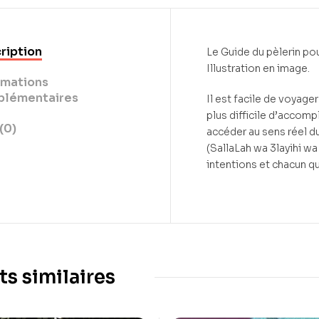
ription
Le Guide du pèlerin pou
Illustration en image.
rmations
lémentaires
Il est facile de voyage
plus difficile d’accompl
(0)
accéder au sens réel du
(SallaLah wa 3layihi wa 
intentions et chacun que
ts similaires