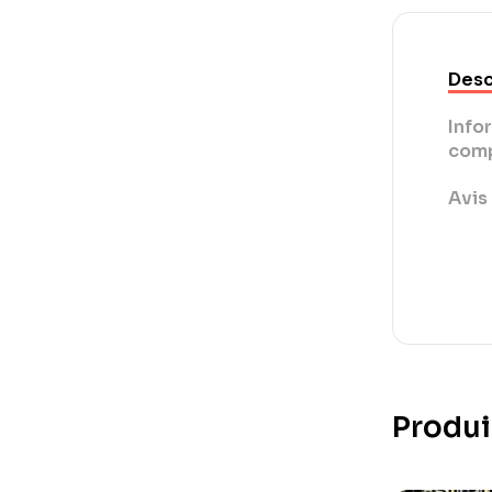
Desc
Info
comp
Avis 
Produi