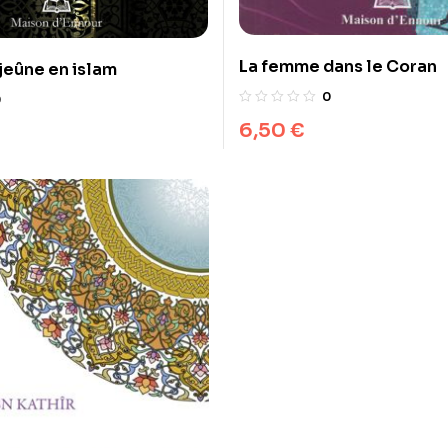
La femme dans le Coran
 jeûne en islam
0
0
6,50
€