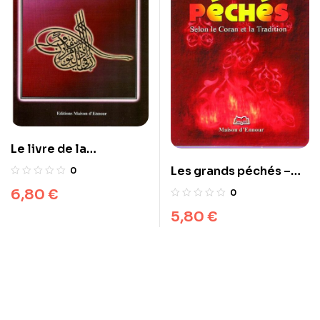
Le livre de la
méditation
Les grands péchés –
0
Selon le Coran et la
6,80
€
0
Tradition
5,80
€