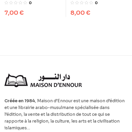
jeûnait le mois de
astronomique en
0
0
Ramadan
question : Déterminer
8,00
€
7,00
€
le début et la fin du
Ramadan, les fêtes et
les horaires de prière
Créée en 1984
, Maison d’Ennour est une maison d’édition
et une librairie arabo-musulmane spécialisée dans
l’édition, la vente et la distribution de tout ce qui se
rapporte à la religion, la culture, les arts et la civilisation
islamiques…