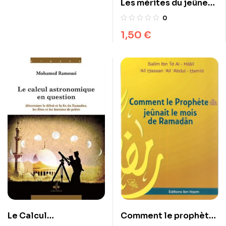
Les mérites du jeûne
et de la prière
0
nocturne du Ramadan
1,50
€
Comment le prophète
Le Calcul