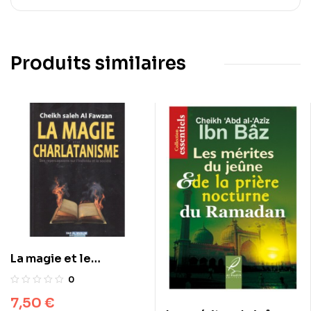
Produits similaires
La magie et le
charlatanisme
0
7,50
€