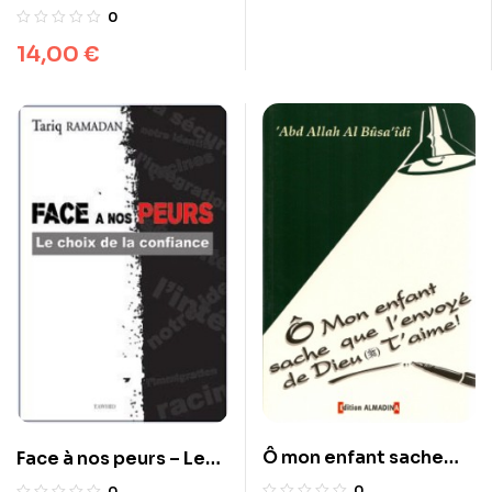
être les sujets de
0
notre histoire
14,00
€
Ô mon enfant sache
Face à nos peurs – Le
que l’envoyé de Dieu
choix de la confiance
0
0