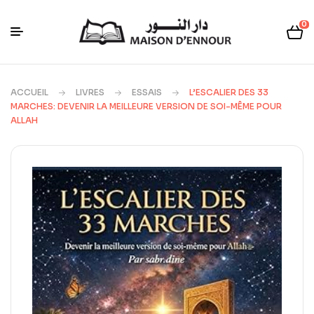
0
ACCUEIL
LIVRES
ESSAIS
L’ESCALIER DES 33
MARCHES: DEVENIR LA MEILLEURE VERSION DE SOI-MÊME POUR
ALLAH