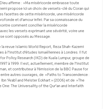
l Dieu affirme : »Ma miséricorde embrasse toute
emi propose ici un choix de versets-clé du Coran qui
es facettes de cette miséricorde, une miséricorde
profonde et d’amour infini. Par sa connaissance du
 montre comment concilier la miséricorde
vec les versets exprimant une sévérité, voire une
i se sont opposés au Message.
e la revue Islamic World Report, Reza Shah-Kazemi
s à l’Institut d’études ismaéliennes à Londres. Il fut
e for Policy Research (IKD) de Kuala Lumpur, groupe de
 1997 à 1999. Il est, actuellement, membre de l’Institut
man, et contributeur à l’émission de la BBC Pause for
r, entre autres ouvrages, de »Paths to Transcendence :
 Ibn ‘Arabî and Meister Eckhart » (2006) et de »The
he One: The Universality of the Qur’an and Interfaith