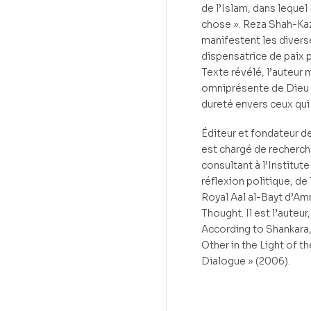
de l’Islam, dans leque
chose ». Reza Shah-Kaz
manifestent les divers
dispensatrice de paix 
Texte révélé, l’auteur
omniprésente de Dieu a
dureté envers ceux qu
Éditeur et fondateur d
est chargé de recherche
consultant à l’Institut
réflexion politique, de
Royal Aal al-Bayt d’Am
Thought. Il est l’auteu
According to Shankara,
Other in the Light of t
Dialogue » (2006).