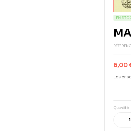
EN STO
MA
RÉFÉRENC
6,00
Les ense
Quantité