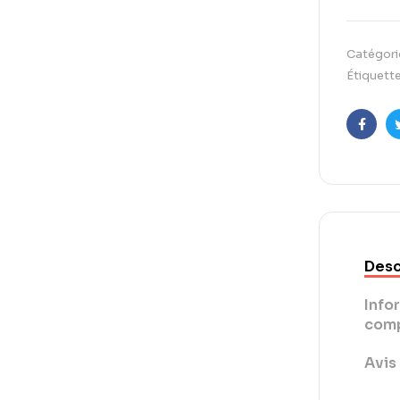
Catégori
Étiquette
Faceb
Desc
Info
comp
Avis 