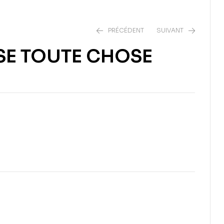
PRÉCÉDENT
SUIVANT
SE TOUTE CHOSE
15,00
€
8,00
€