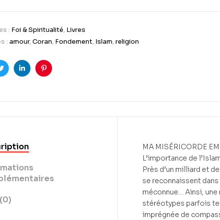
es :
Foi & Spiritualité
,
Livres
s :
amour
,
Coran
,
Fondement
,
Islam
,
religion
ook
Twitter
LinkedIn
Pinterest
ription
MA MISÉRICORDE E
L’importance de l’Islam
rmations
Près d’un milliard et 
lémentaires
se reconnaissent dans 
méconnue… Ainsi, une 
(0)
stéréotypes parfois te
imprégnée de compassio