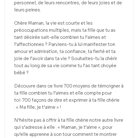
personnel, de leurs rencontres, de leurs joies et de
leurs peines.
Chère Maman, la vie est
courte
et les
préoccupations multiples, mais ta fille que tu as
tant désirée sait-elle combien tu l’aimes et
l’affectionnes ?
Parviens-tu à lui manifester ton
amour et admiration, ta confiance, ta fierté et ta
joie de l’avoir dans ta vie ?
Souhaites-tu la chérir
tout au long de sa vie comme tu l’as tant choyée
bébé ?
Découvre dans ce livre 700 moyens de témoigner à
ta fille combien tu l’aimes et elle compte pour
toi.
700 façons de dire et
exprimer
à ta fille chérie
:
« Ma fille, je t’aime » !
N’hésite pas à offrir à ta fille chérie notre autre livre
qui s’adresse à elle :
« Maman, je t’aime », pour
qu’elle apprenne à son tour comment te montrer