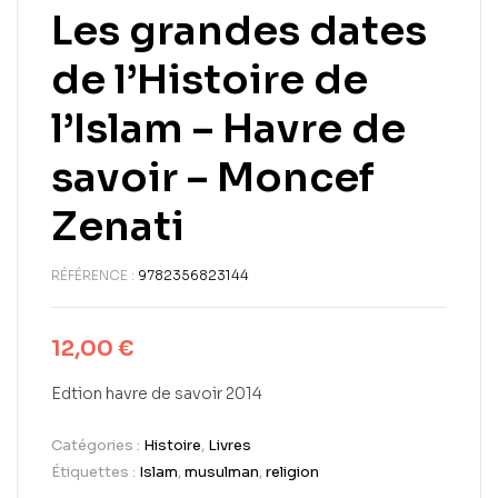
Les grandes dates
de l’Histoire de
l’Islam – Havre de
savoir – Moncef
Zenati
RÉFÉRENCE :
9782356823144
12,00
€
Edtion havre de savoir 2014
Catégories :
Histoire
,
Livres
Étiquettes :
Islam
,
musulman
,
religion