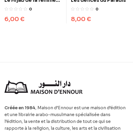
Les délices du Paradis
Le Hijab de la femme
musulmane – Nouvelle
0
0
edition revue, corrigée
8,00
€
6,00
€
et augmentée
Créée en 1984
, Maison d’Ennour est une maison d’édition
et une librairie arabo-musulmane spécialisée dans
l’édition, la vente et la distribution de tout ce qui se
rapporte à la religion, la culture, les arts et la civilisation