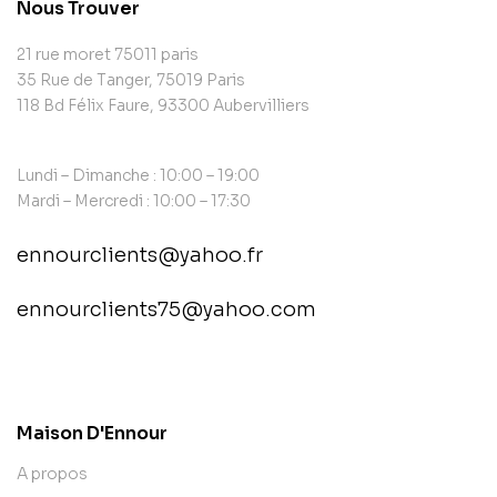
Nous Trouver
21 rue moret 75011 paris
35 Rue de Tanger, 75019 Paris
118 Bd Félix Faure, 93300 Aubervilliers
Lundi – Dimanche : 10:00 – 19:00
Mardi – Mercredi : 10:00 – 17:30
ennourclients@yahoo.fr
ennourclients75@yahoo.com
contact@example.com
Maison D'Ennour
A propos