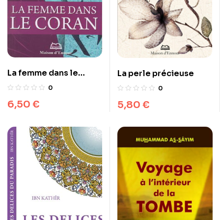
La femme dans le
La perle précieuse
Coran
0
0
6,50
€
5,80
€