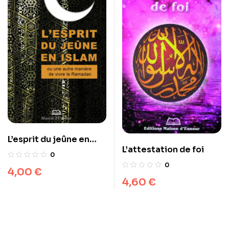
L’esprit du jeûne en
L’attestation de foi
islam
0
0
4,00
€
4,60
€