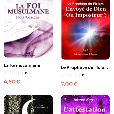
La foi musulmane
Le Prophète de l’Islam :
Envoyé de Dieu ou
0
0
Imposteur ?
4,50
€
7,00
€