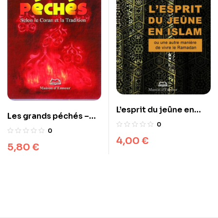
L’esprit du jeûne en
Les grands péchés –
islam
0
Selon le Coran et la
0
Tradition
4,00
€
5,80
€