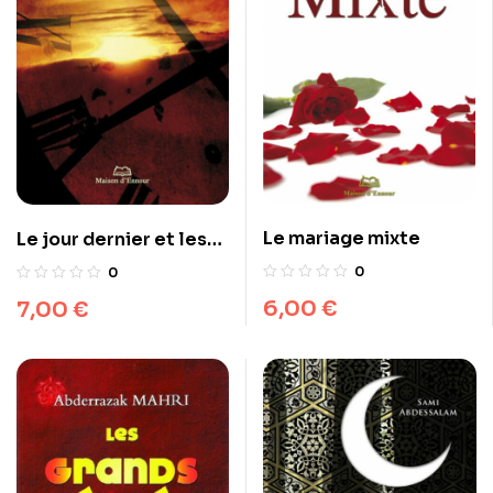
Le mariage mixte
Le jour dernier et les
signes de la fin du
0
0
monde
6,00
€
7,00
€