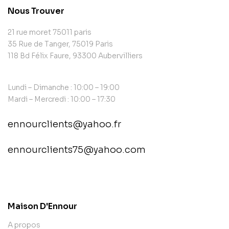
Nous Trouver
21 rue moret 75011 paris
35 Rue de Tanger, 75019 Paris
118 Bd Félix Faure, 93300 Aubervilliers
Lundi – Dimanche : 10:00 – 19:00
Mardi – Mercredi : 10:00 – 17:30
ennourclients@yahoo.fr
ennourclients75@yahoo.com
contact@example.com
Maison D'Ennour
A propos