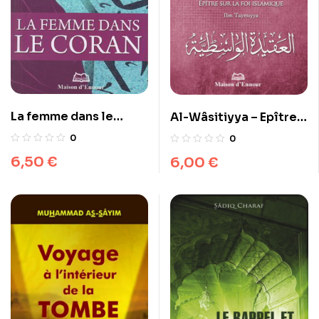
La femme dans le
Al-Wâsitiyya – Epître
Coran
sur la foi islamique
0
0
6,50
€
6,00
€