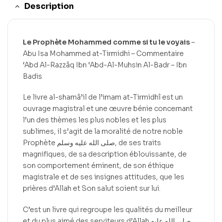
Description
Le Prophète Mohammed comme si tu le voyais
–
Abu Isa Mohammed at-Tirmidhi – Commentaire
‘Abd Al-Razzâq Ibn ‘Abd-Al-Muhsin Al-Badr – Ibn
Badis
Le livre al-shamâ’il de l’imam at-Tirmidhî est un
ouvrage magistral et une œuvre bénie concernant
l’un des thèmes les plus nobles et les plus
sublimes, il s’agit de la moralité de notre noble
Prophète صلى الله عليه وسلم, de ses traits
magnifiques, de sa description éblouissante, de
son comportement éminent, de son éthique
magistrale et de ses insignes attitudes, que les
prières d’Allah et Son salut soient sur lui.
C’est un livre qui regroupe les qualités du meilleur
et du plus aimé des serviteurs d’Allah صلى الله عليه