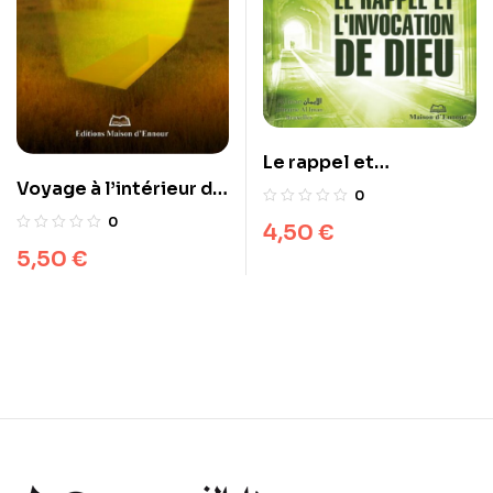
Le rappel et
Voyage à l’intérieur de
l’invocation de Dieu
0
la tombe
0
4,50
€
5,50
€