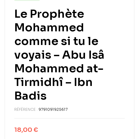
Le Prophète
Mohammed
comme si tu le
voyais – Abu Isâ
Mohammed at-
Tirmidhî – Ibn
Badis
RÉFÉRENCE :
9791091925617
18,00
€