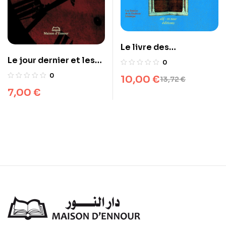
Le livre des
invocations
Le jour dernier et les
0
signes de la fin du
0
10,00
€
13,72
€
monde
7,00
€