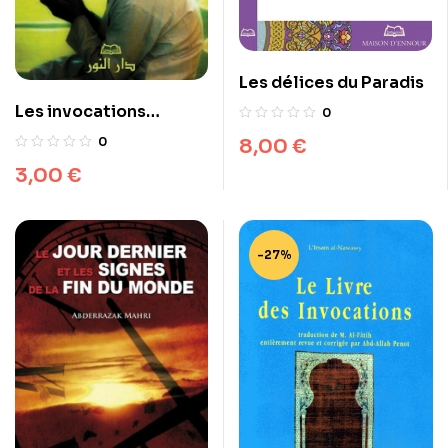
Les délices du Paradis
Les invocations
0
exaucées (arabe)
8,00
€
0
3,00
€
-27%