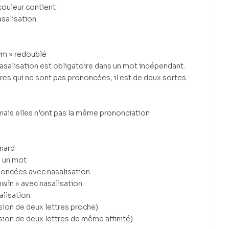
ouleur contient :
asalisation
mym » redoublé
nasalisation est obligatoire dans un mot indépendant.
ttres qui ne sont pas prononcées, il est de deux sortes :
 mais elles n’ont pas la même prononciation
nard
s un mot
noncées avec nasalisation :
anwîn » avec nasalisation
alisation
usion de deux lettres proche)
usion de deux lettres de même affinité)