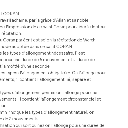
aint CORAN
avail acharné, par la grâce d’Allah et sa noble
e l’impression de ce saint Coran pour aider le lecteur
a récitation.
du Coran par écrit est selon la récitation de Warch.
méthode adoptée dans ce saint CORAN :
e les types d’allongement nécessaire. Il est
ger pour une durée de 6 mouvement et la durée de
la moitié d’une seconde.
e les types d’allongement obligatoire. On l’allonge pour
ments, il contient l’allongement lié, séparé et
s types d’allongement permis on l’allonge pour une
vements. Il contient l’allongement circonstanciel et
ur.
n : indique les types d’allongement naturel, on
rée de 2 mouvements.
alisation qui sort du nez on l’allonge pour une durée de