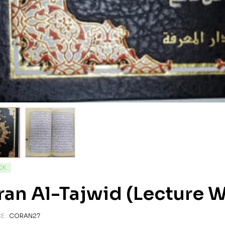
CK
an Al-Tajwid (Lecture 
E :
CORAN27