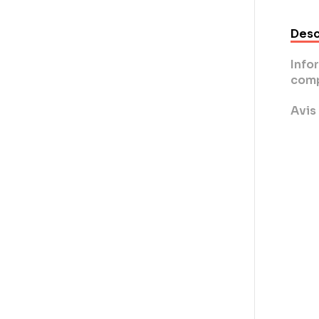
Desc
Info
comp
Avis 