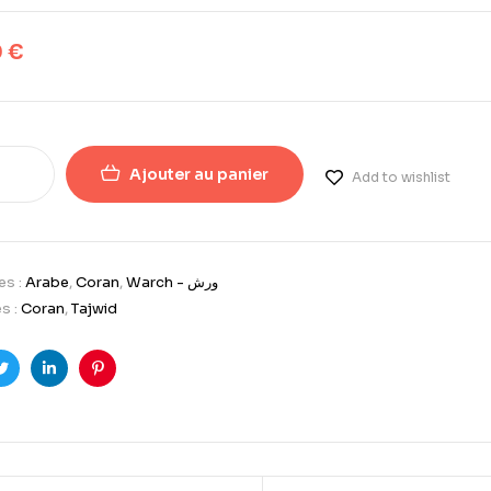
0
€
Ajouter au panier
Add to wishlist
es :
Arabe
,
Coran
,
Warch - ورش
s :
Coran
,
Tajwid
ook
Twitter
LinkedIn
Pinterest