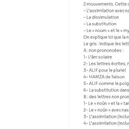
2 mouvements. Cette c
– L’assimilation avec n
– La dissimulation
– La substitution
– Le « noum » et le « 
On explique ici que la 
Le gris : indique les le
A : non prononcées :
1- L’âm solaire
2- Les lettres écrites,
3- ALIF pour le pluriel
4- HAMZA de liaison
5- ALIF comme le poig
6- La substitution dan
B : des lettres non pro
1- Le « noûn » et la « t
2- Le « noûn » avec nas
3- L’assimilation (incl
4- L’assimilation (incl