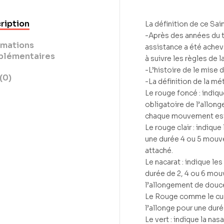
ription
La définition de ce S
-Après des années du tr
rmations
assistance a été achevé
lémentaires
à suivre les règles de l
-L’histoire de le mise 
(0)
-La définition de la 
Le rouge foncé : indiqu
obligatoire de l’allon
chaque mouvement est 
Le rouge clair : indiqu
une durée 4 ou 5 mouve
attaché.
Le nacarat : indique le
durée de 2, 4 ou 6 mou
l’allongement de douce
Le Rouge comme le cumi
l’allonge pour une du
Le vert : indique la nas