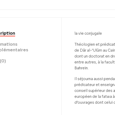
ription
la vie conjugale
rmations
Théologien et prédicate
lémentaires
de Dâr al-‘Ulûm au Cai
dont un doctorat en droi
(0)
entre autres, à la facul
Bahreïn.
Il séjourna aussi pend
prédicateur et enseigna
conseil supérieur des 
européen de la fatwa à 
d’ouvrages dont celui 