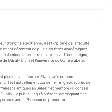
ur d’origine égyptienne, il est diplômé de la faculté
re et est détenteur de plusieurs titres académiques
t islamique et un autre en droit civil. Il enenseigne,
té de Dâr al-‘Ulûm et l’université du Golfe arabe au
ant plusieurs années aux Etats-Unis comme
nt. Il est actuellement conseiller religieux auprès de
affaires islamiques au Bahreïn et membre du conseil
Dublin. Il a publié jusqu’à présent une cinquantaine
que nous avons l’honneur de présenter.