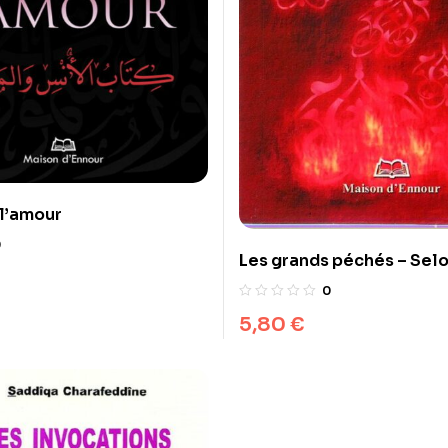
 l’amour
0
Les grands péchés – Selo
et la Tradition
0
5,80
€