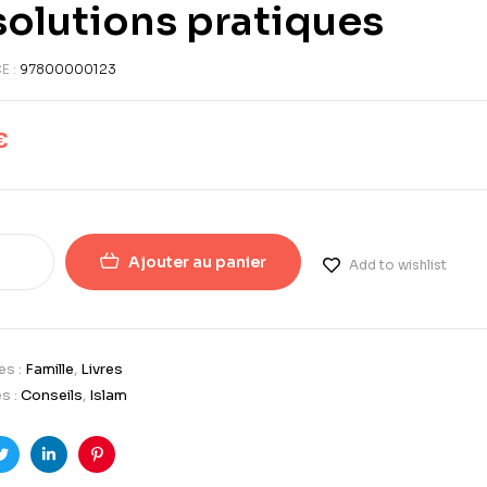
solutions pratiques
E :
97800000123
€
Ajouter au panier
Add to wishlist
es :
Famille
,
Livres
s :
Conseils
,
Islam
ook
Twitter
LinkedIn
Pinterest