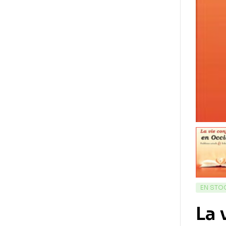
EN STO
La 