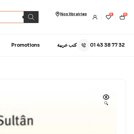
Nos librairies
5
0
01 43 38 77 32
Promotions
كتب عربية
🔍