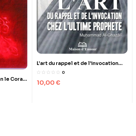
L’art du rappel et de l’invocation
chez l’ultime Prophète
0
n le Coran
10,00
€