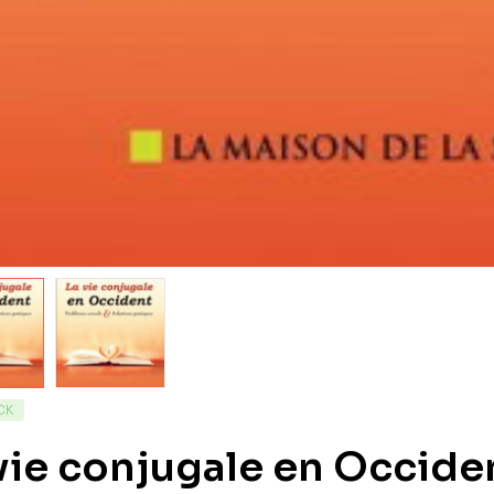
CK
vie conjugale en Occide