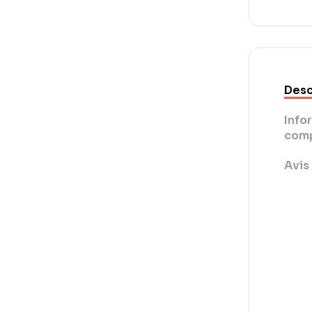
Desc
Info
comp
Avis 