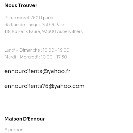
Nous Trouver
21 rue moret 75011 paris
35 Rue de Tanger, 75019 Paris
118 Bd Félix Faure, 93300 Aubervilliers
Lundi – Dimanche : 10:00 – 19:00
Mardi – Mercredi : 10:00 – 17:30
ennourclients@yahoo.fr
ennourclients75@yahoo.com
contact@example.com
Maison D'Ennour
A propos