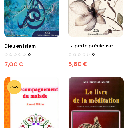
La perle précieuse
Dieu en Islam
0
0
5,80
€
7,00
€
-33%