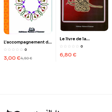
Le livre de la
L’accompagnement du
méditation
0
malade
0
6,80
€
3,00
€
4,50
€