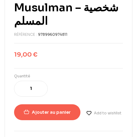
Musulman – شخصية
المسلم
RÉFÉRENCE :
9789960974811
19,00
€
Quantité
Ajouter au panier
Add to wishlist