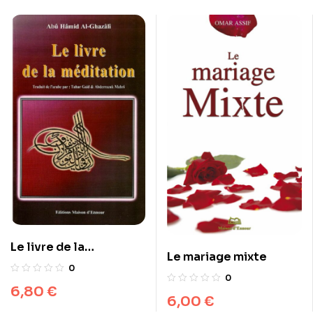
Le livre de la
Le mariage mixte
méditation
0
0
6,80
€
6,00
€