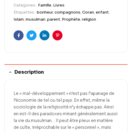
Catégories :
Famille
,
Livres
Étiquettes :
bonheur
,
compagnons
,
Coran
,
enfant
,
Islam
,
musulman
,
parent
,
Prophète
,
religion
Facebook
Twitter
LinkedIn
Pinterest
Description
Le « mal-développement » n’est pas l’apanage de
l’économie de tel ou tel pays. En effet, même la
sociologie de la religiosité n’y échappe pas. Ainsi
en est-il des paradoxes minant généralement aussi
la vie du musulman… Il peut être pieux en matière
de culte, irréprochable sur le « personnel », mais