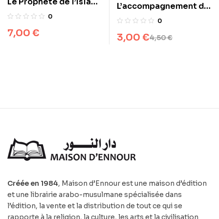
Le Prophète de l’Islam :
L’accompagnement du
Envoyé de Dieu ou
0
malade
0
Imposteur ?
7,00
€
3,00
€
4,50
€
Créée en 1984
, Maison d’Ennour est une maison d’édition
et une librairie arabo-musulmane spécialisée dans
l’édition, la vente et la distribution de tout ce qui se
rapporte à la religion, la culture, les arts et la civilisation