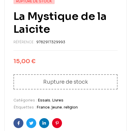
RUPTURE DE STOCK
La Mystique de la
Laicite
RÉFÉRENCE :
9782917329993
15,00
€
Rupture de stock
Catégories :
Essais
,
Livres
Étiquettes :
France
,
jeune
,
religion
Facebook
Twitter
LinkedIn
Pinterest