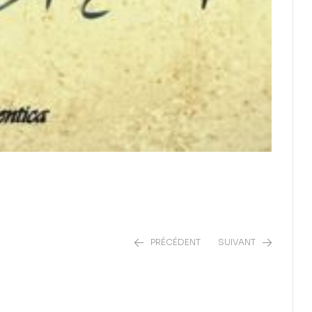
PRÉCÉDENT
SUIVANT
2,00
€
13,00
€