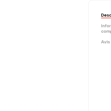
Desc
Info
comp
Avis 