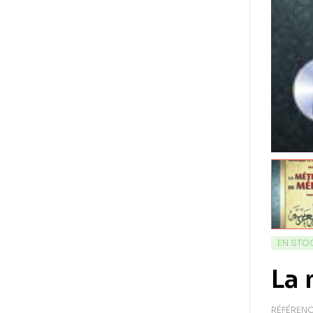
EN STO
La
RÉFÉRENC