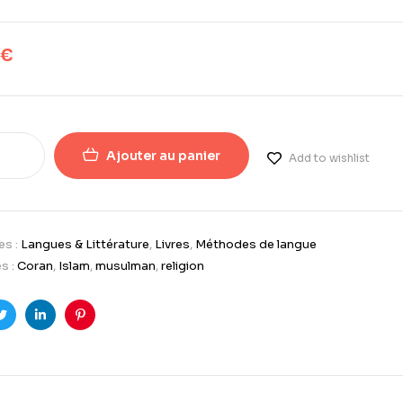
€
Ajouter au panier
Add to wishlist
es :
Langues & Littérature
,
Livres
,
Méthodes de langue
s :
Coran
,
Islam
,
musulman
,
religion
ook
Twitter
LinkedIn
Pinterest