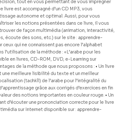
écision, tout en vous permettant de vous imprégner
 Ce livre est accompagné d’un CD MP3, vous
tissage autonome et optimal. Aussi, pour vous
riser les notions présentées dans ce livre, il vous
trouver de façon multimédia (animation, interactivité,
, écoute des sons, etc.) sur le site : apprendre-
 ceux qui ne connaissent pas encore l’alphabet
 l’utilisation de la méthode : «L’arabe pour les
ible en livres, CD-ROM, DVD, e-Learning sur
vantages de la méthode que nous proposons : • Un livre
une meilleure lisibilité du texte et un meilleur
alisation (tachkîl) de l’arabe pour l’intégralité du
d’apprentissage grâce aux corrigés d’exercices en fin
 valeur des notions importantes en couleur rouge. • Un
 d’écouter une prononciation correcte pour le livre
ltimédia sur Internet disponible sur : apprendre-