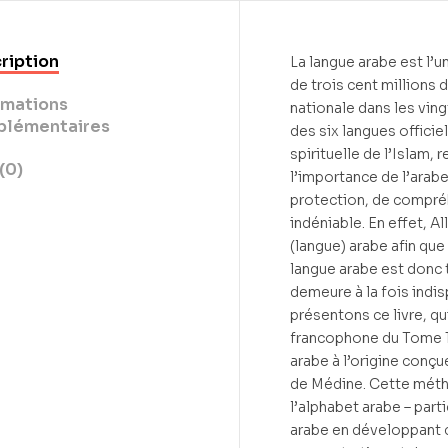
ription
La langue arabe est l’u
de trois cent millions d
rmations
nationale dans les vin
lémentaires
des six langues officie
spirituelle de l’Islam, 
(0)
l’importance de l’ara
protection, de compréh
indéniable. En effet, Allah ـ dit : [ Nous l’avons fait descendre, un
(langue) arabe afin que 
langue arabe est donc t
demeure à la fois indi
présentons ce livre, qu
francophone du Tome 1
arabe à l’origine conçu
de Médine. Cette méth
l’alphabet arabe – part
arabe en développant 