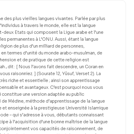
ne des plus vieilles langues vivantes. Parlée par plus
’individus à travers le monde, elle est la langue
gt-deux Etats qui composent la Ligue arabe et l’une
lles permanentes à L’ONU. Aussi, étant la langue
religion de plus d’un milliard de personnes,
be en termes d’unité du monde arabo-musulman, de
ension et de pratique de cette religion est
 Coran en
vous raisonniez. ] (Sourate 12, Yûsuf, Verset 2). La
rès riche et essentielle ; ainsi son apprentissage
spensable et avantageux. C’est pourquoi nous vous
i constitue une version adaptée au public
 de Médine, méthode d’apprentissage de la langue
e et enseignée à la prestigieuse Université Islamique
ode – qui s’adresse à vous, débutants connaissant
icipe à l’acquisition d’une bonne maîtrise de la langue
conjointement vos capacités de raisonnement, de