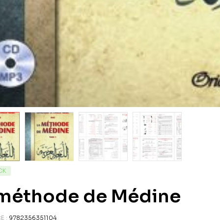
CK
 méthode de Médine
E :
9782356351104