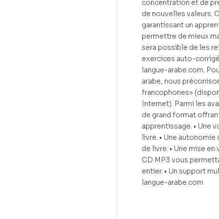
concentration et de pr
de nouvelles valeurs.
garantissant un appren
permettre de mieux maît
sera possible de les re
exercices auto-corrigés
langue-arabe.com. Pour
arabe, nous préconisons
francophones» (dispon
Internet). Parmi les a
de grand format offrant 
apprentissage. • Une voc
livre. • Une autonomie 
de livre. • Une mise en
CD MP3 vous permettant
entier. • Un support mu
langue-arabe.com