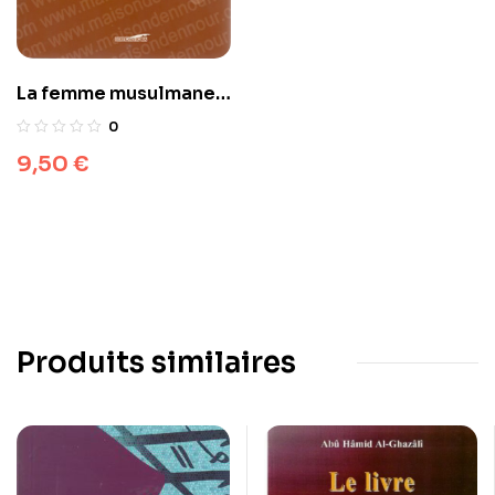
La femme musulmane
dans la société –
0
Volume 1
9,50
€
Produits similaires