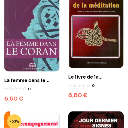
Le livre de la
La femme dans le
méditation
0
Coran
0
6,80
€
6,50
€
-33%