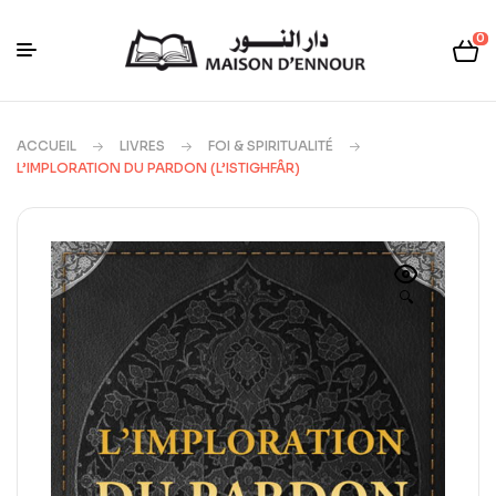
0
ACCUEIL
LIVRES
FOI & SPIRITUALITÉ
L’IMPLORATION DU PARDON (L’ISTIGHFÂR)
🔍