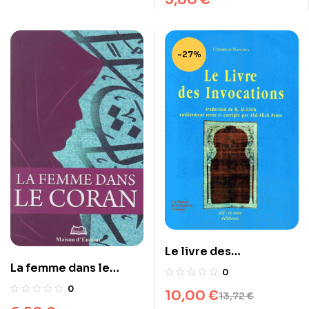
-27%
Le livre des
La femme dans le
invocations
0
Coran
0
10,00
€
13,72
€