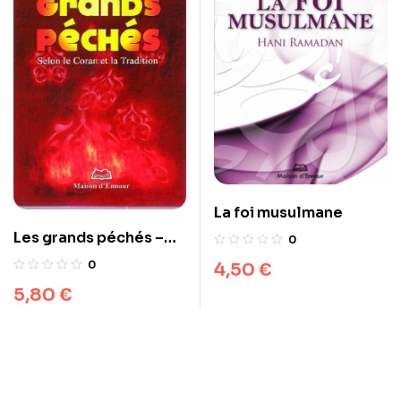
La foi musulmane
Les grands péchés –
0
Selon le Coran et la
0
4,50
€
Tradition
5,80
€