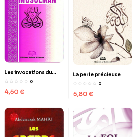
Les invocations du
La perle précieuse
musulman
0
0
4,50
€
5,80
€