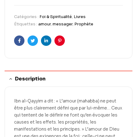
Catégories :
Foi & Spiritualité
,
Livres
Étiquettes :
amour
,
messager
,
Prophète
Facebook
Twitter
LinkedIn
Pinterest
Description
Ibn al-Qayyim a dit : « L’amour (mahabba) ne peut
être plus clairement défini que par lui-même… Ceux
qui tentent de le définir ne font qu’en évoquer les
causes et les effets. les propriétés, les
manifestations et les principes. » L’amour de Dieu
est une des exigences de la foi ; celle-ci ne peut