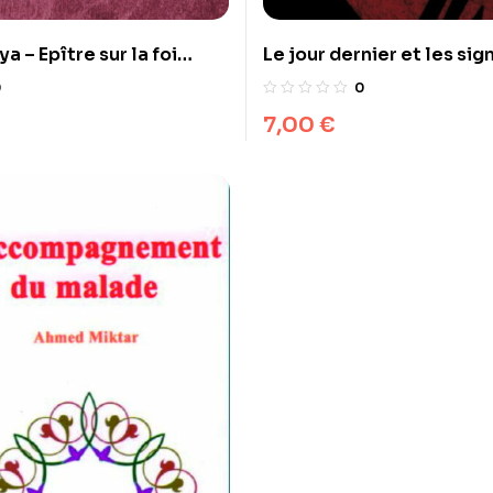
a – Epître sur la foi
Le jour dernier et les sign
du monde
0
0
7,00
€