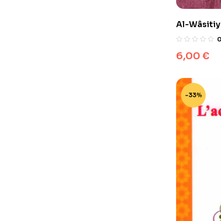
Al-Wâsitiyy
islamique
6,00
€
-33%