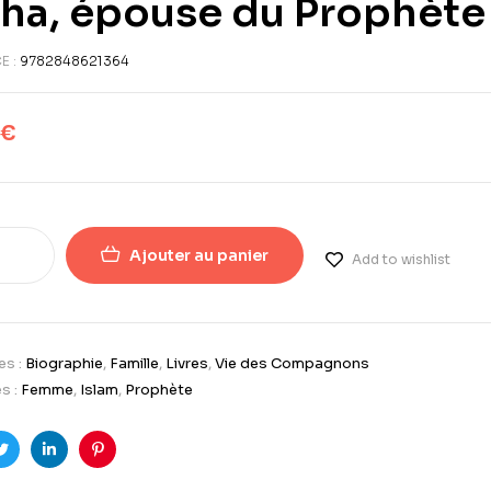
ha, épouse du Prophète 
E :
9782848621364
€
Ajouter au panier
Add to wishlist
es :
Biographie
,
Famille
,
Livres
,
Vie des Compagnons
s :
Femme
,
Islam
,
Prophète
ook
Twitter
LinkedIn
Pinterest