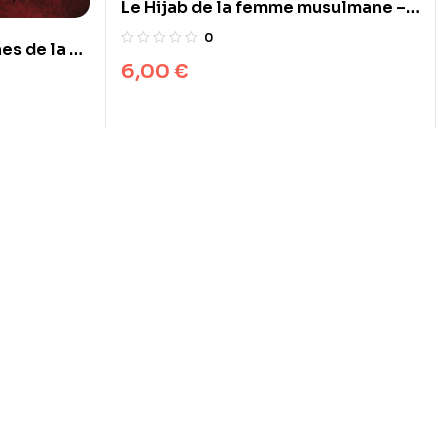
Le Hijab de la femme musulmane –
Nouvelle edition revue, corrigée et
0
es de la fin
augmentée
6,00
€