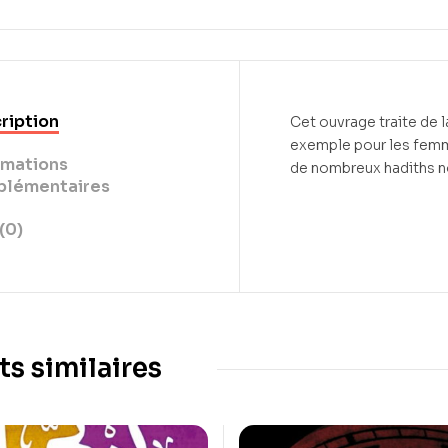
ription
Cet ouvrage traite de l
exemple pour les femm
rmations
de nombreux hadiths no
lémentaires
(0)
ts similaires