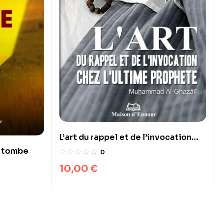
L’art du rappel et de l’invocation
chez l’ultime Prophète
a tombe
0
10,00
€