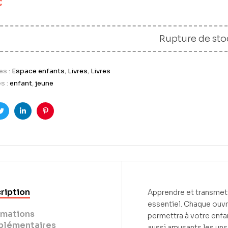
€
Rupture de sto
es :
Espace enfants
,
Livres
,
Livres
s :
enfant
,
jeune
ook
Twitter
LinkedIn
Pinterest
ription
Apprendre et transmettr
essentiel. Chaque ouvr
rmations
permettra à votre enfa
lémentaires
aussi amusants les uns