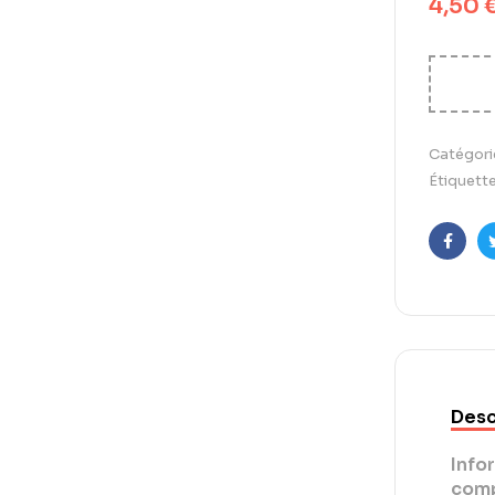
4,50
Catégori
Étiquette
Faceb
Desc
Info
comp