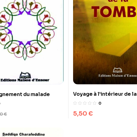
Voyage à l’intérieur de l
gnement du malade
0
0
5,50
€
50
€