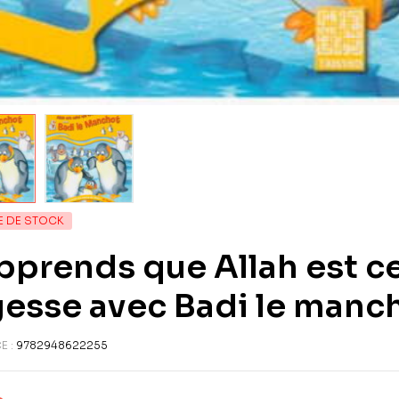
E DE STOCK
pprends que Allah est ce
esse avec Badi le manc
E :
9782948622255