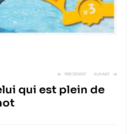
PRÉCÉDENT
SUIVANT
lui qui est plein de
hot
4,50
€
4,50
€