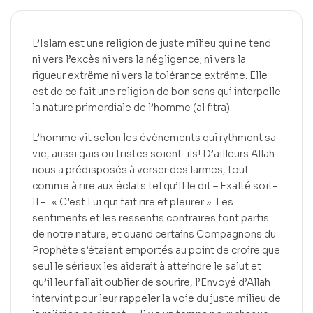
L’Islam est une religion de juste milieu qui ne tend
ni vers l’excès ni vers la négligence; ni vers la
rigueur extrême ni vers la tolérance extrême. Elle
est de ce fait une religion de bon sens qui interpelle
la nature primordiale de l’homme (al fitra).
L’homme vit selon les évènements qui rythment sa
vie, aussi gais ou tristes soient-ils! D’ailleurs Allah
nous a prédisposés à verser des larmes, tout
comme à rire aux éclats tel qu’Il le dit – Exalté soit-
Il – : « C’est Lui qui fait rire et pleurer ». Les
sentiments et les ressentis contraires font partis
de notre nature, et quand certains Compagnons du
Prophète s’étaient emportés au point de croire que
seul le sérieux les aiderait à atteindre le salut et
qu’il leur fallait oublier de sourire, l’Envoyé d’Allah
intervint pour leur rappeler la voie du juste milieu de