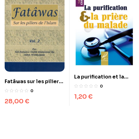
La purification et la
Fatâwas sur les piliers
prière du malade
0
de l’islam – 2 volumes
0
1,20
€
28,00
€