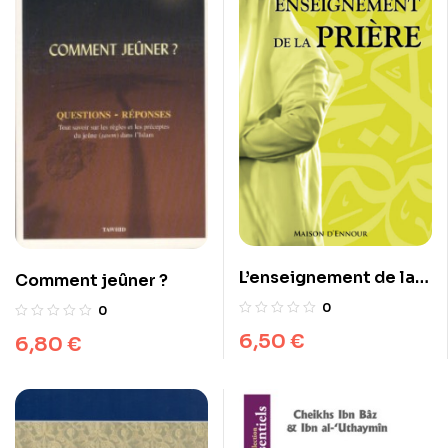
L’enseignement de la
Comment jeûner ?
prière
0
0
6,50
€
6,80
€