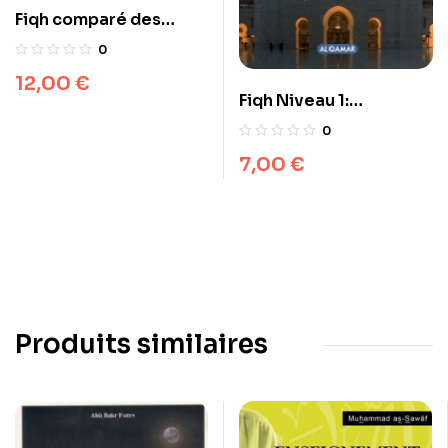
Fiqh comparé des
quatre écoles de droit
0
musulman : les
12,00
€
pratiques cultuelles
Fiqh Niveau 1:
(‘Ibâdât)
« Initiation à la prière »
0
7,00
€
Produits similaires