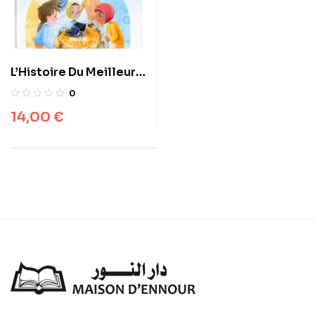
L’Histoire Du Meilleur
Des Hommes: Le
0
Prophète Muhammad ,
14,00
€
Collection Sira