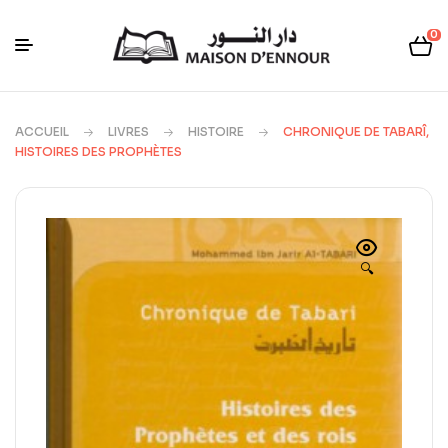
0
ACCUEIL
LIVRES
HISTOIRE
CHRONIQUE DE TABARÎ,
HISTOIRES DES PROPHÈTES
🔍