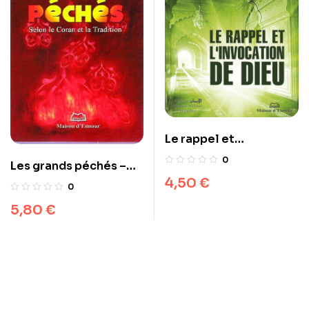
Le rappel et
l’invocation de Dieu
0
Les grands péchés –
4,50
€
Selon le Coran et la
0
Tradition
5,80
€