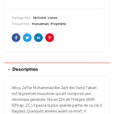
Catégories :
Histoire
,
Livres
Étiquettes :
musulman
,
Prophète
Facebook
Twitter
LinkedIn
Pinterest
Description
Abou Ja’far Mohammad ibn Jarîr ibn Yazid Tabari
est le premier musulman qui ait composé une
chronique générale. Né en 224 de l’Hégire (838-
839 ap. J.C.) il passa la plus grande partie de sa vie à
Bagdad. Quelques années avant sa mort, il