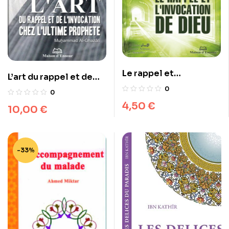
Le rappel et
L’art du rappel et de
l’invocation de Dieu
l’invocation chez
0
0
l’ultime Prophète
4,50
€
10,00
€
-33%