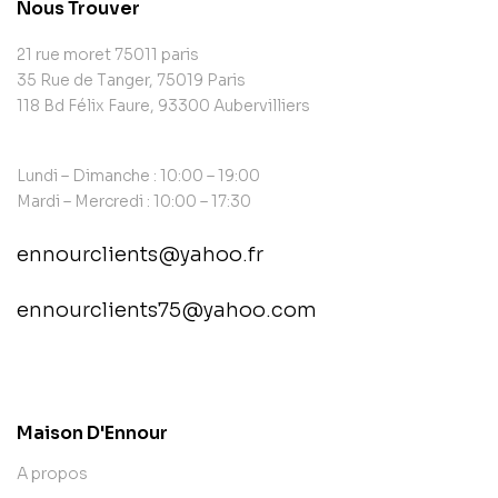
Nous Trouver
21 rue moret 75011 paris
35 Rue de Tanger, 75019 Paris
118 Bd Félix Faure, 93300 Aubervilliers
Lundi – Dimanche : 10:00 – 19:00
Mardi – Mercredi : 10:00 – 17:30
ennourclients@yahoo.fr
ennourclients75@yahoo.com
contact@example.com
Maison D'Ennour
A propos