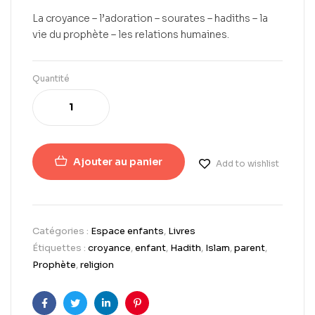
La croyance – l’adoration – sourates – hadiths – la
vie du prophète – les relations humaines.
Quantité
Ajouter au panier
Add to wishlist
Catégories :
Espace enfants
,
Livres
Étiquettes :
croyance
,
enfant
,
Hadith
,
Islam
,
parent
,
Prophète
,
religion
Facebook
Twitter
LinkedIn
Pinterest