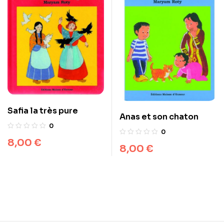
Safia la très pure
Anas et son chaton
0
0
8,00
€
8,00
€