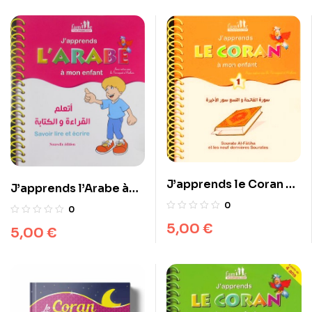
J’apprends le Coran à
J’apprends l’Arabe à
mon enfant – Tome 1
mon enfant
0
0
5,00
€
5,00
€