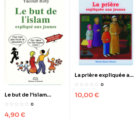
La prière expliquée aux
jeunes
0
10,00
€
Le but de l’islam
expliqué aux jeunes
0
4,90
€