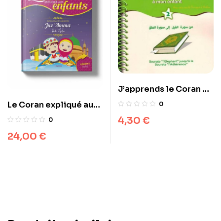
J’apprends le Coran à
mon enfant – Tome 2
Le Coran expliqué aux
0
enfants Juz Amma (
4,30
€
0
POSTER )
24,00
€