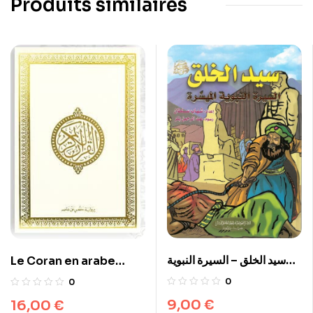
Produits similaires
سيد الخلق – السيرة النبوية
Le Coran en arabe
الميسّرة
(lecture Hafs)القرآن
0
0
الكريم برواية حفص دار ابن
9,00
€
16,00
€
حزم