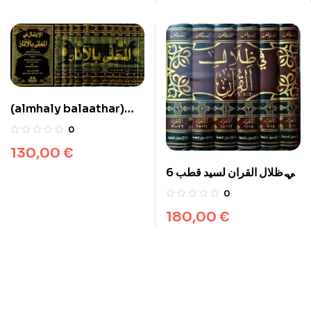
(almhaly balaathar)
المحلى بالآثار 1/12 – لونان
0
130,00
€
في ظلال القران لسيد قطب 6
مجلدات
0
180,00
€