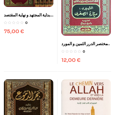
بداية المجتهد و نهاية المقتصد
1/4
0
75,00
€
مختصر الدرر الثمين و المورد
المعين
0
12,00
€