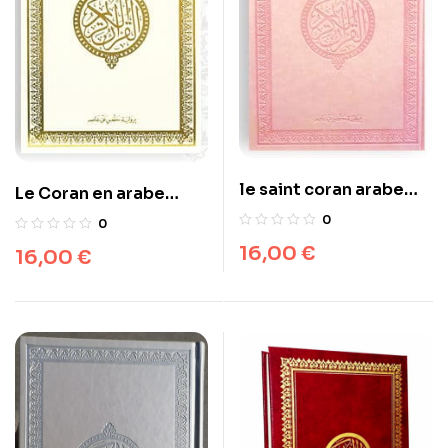
le saint coran arabe
Le Coran en arabe
HAFS dar Ibn hazm
(lecture Hafs)القرآن
0
0
17×24 cm القرآن الكريم
الكريم برواية حفص دار ابن
16,00
€
16,00
€
برواية حفص
حزم