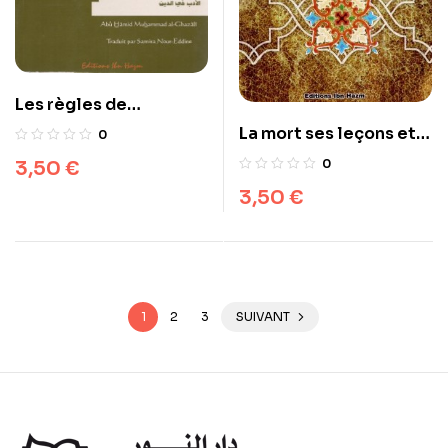
Les règles de
bienséance en islam –
La mort ses leçons et
0
الأدب في الاسلام
ses régles – الموت عظاته
0
3,50
€
و احكامه
3,50
€
1
2
3
SUIVANT