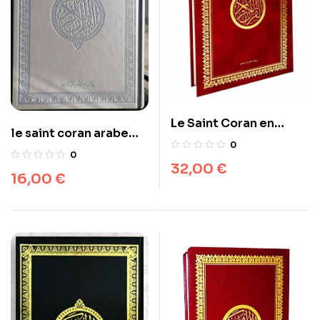
Le Saint Coran en
le saint coran arabe
arabe (Lecture Hafs) –
0
dar Ibn hazm 17×24 cm
0
Grand format
القرآن الكريم برواية حفص
32,00
€
16,00
€