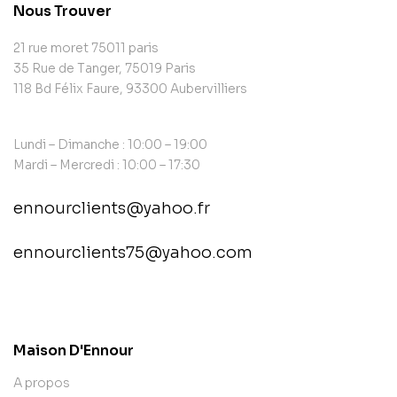
Nous Trouver
21 rue moret 75011 paris
35 Rue de Tanger, 75019 Paris
118 Bd Félix Faure, 93300 Aubervilliers
Lundi – Dimanche : 10:00 – 19:00
Mardi – Mercredi : 10:00 – 17:30
ennourclients@yahoo.fr
ennourclients75@yahoo.com
contact@example.com
Maison D'Ennour
A propos