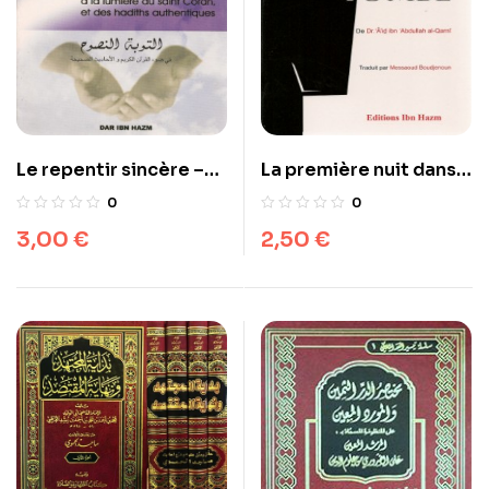
Le repentir sincère –
La première nuit dans
la tombe – أول ليلة في
التوبة النصوحة
0
0
القبر
3,00
€
2,50
€