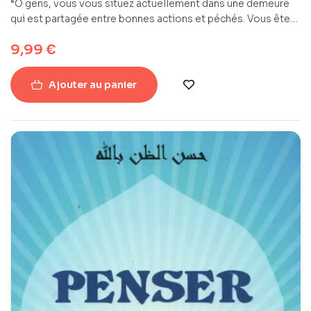
“Ô gens, vous vous situez actuellement dans une demeure
qui est partagée entre bonnes actions et péchés. Vous êtes
sur le point d’en rejoindre une autre qui est la tombe,
9,99
€
demeure synonyme de solitude et d’obscurité. C’est aussi
celle des vers et de l’étroitesse, à l’exception de celui pour
qui Allah l’aura rendu large.
Ajouter au panier