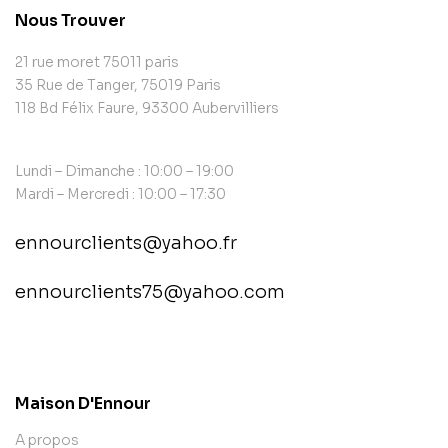
Nous Trouver
21 rue moret 75011 paris
35 Rue de Tanger, 75019 Paris
118 Bd Félix Faure, 93300 Aubervilliers
Lundi – Dimanche : 10:00 – 19:00
Mardi – Mercredi : 10:00 – 17:30
ennourclients@yahoo.fr
ennourclients75@yahoo.com
contact@example.com
Maison D'Ennour
A propos