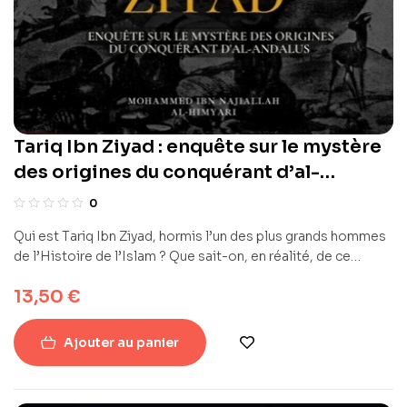
Tariq Ibn Ziyad : enquête sur le mystère
des origines du conquérant d’al-
Andalus – Renaissance Arabe
0
Qui est Tariq Ibn Ziyad, hormis l’un des plus grands hommes
de l’Histoire de l’Islam ? Que sait-on, en réalité, de ce
général musulman qui fut l’un des grands artisans de la
13,50
€
conquête arabo-islamique de la péninsule ibérique ? Tout le
monde a en tête sa glorieuse épopée, ce héros partit, avec
une petite troupe de 12 000 soldats, depuis le nord de
Ajouter au panier
l’Afrique, en direction de l’Espagne wisigothique, qu’il arriva
à subjuguer avec une facilité déconcertante et une vitesse
déroutante. Si nous allons naturellement aborder cette