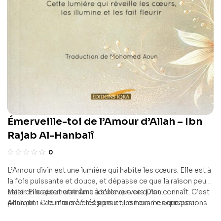
Émerveille-toi de l’Amour d’Allah – Ibn
Rajab Al-Hanbalî
0
L’Amour divin est une lumière qui habite les cœurs. Elle est à
la fois puissante et douce, et dépasse ce que la raison peut
saisir. Elle aide notre âme à s’élever vers Dieu.
Mais on ne peut vraiment adorer que ce qu’on connaît. C’est
Allah dit : « Je n’ai créé les jinns et les hommes que pour
pourquoi Dieu nous a créés pour que nous Le connaissions
qu’ils M’adorent. » (Coran, 51:56)
et Le reconnaissions. Dans Sa création, Il a placé des signes