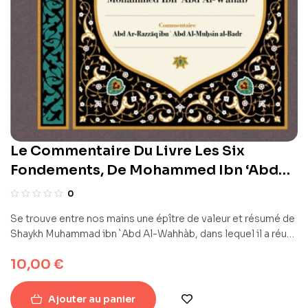
Le Commentaire Du Livre Les Six
Fondements, De Mohammed Ibn ‘Abd
Al-Wahab
0
Se trouve entre nos mains une épître de valeur et résumé de
Shaykh Muhammad ibn `Abd Al-Wahhàb, dans lequel il a réuni
six grands fondements qui ont été clarifiés abondamment
10,00
€
dans le Livre d’Allah, et dont les preuves évidentes ont été
mentionnées, ainsi que leurs témoins argumentatifs clairs,
dans le Livre d’Allah, et la Sunna de Son Messager de
Ajouter au panier