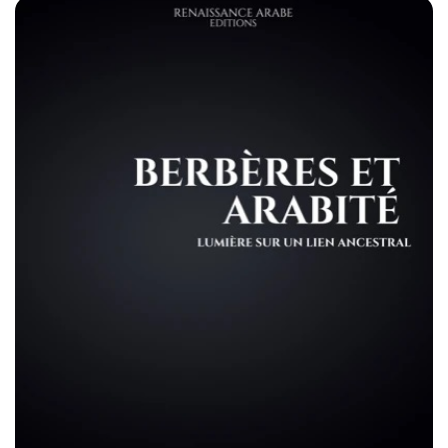
aventure dans la première partie de cet ouvrage, nous
allons, surtout, entamer une étude qui n’a encore jamais été
réalisé par aucun chercheur musulman : la recherche des
origines de Tariq Ibn Ziyad. Pourquoi un tel projet ? Car de
nombreuses polémiques (stériles) pullulent depuis un
certain nombre d’années à travers les médias numériques ou
traditionnels : le conquérant musulman était-il Algérien ou
Marocain ? Arabe ou Berbère ? C’est grâce à un travail de
recherche inédit à travers plus d’une centaine de documents
réparti sur plus d’un siècle que nous allons tenter de
répondre à ces questions.