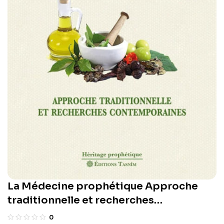
La Médecine prophétique Approche
traditionnelle et recherches
contemporaines. Auteur: Tayeb
0