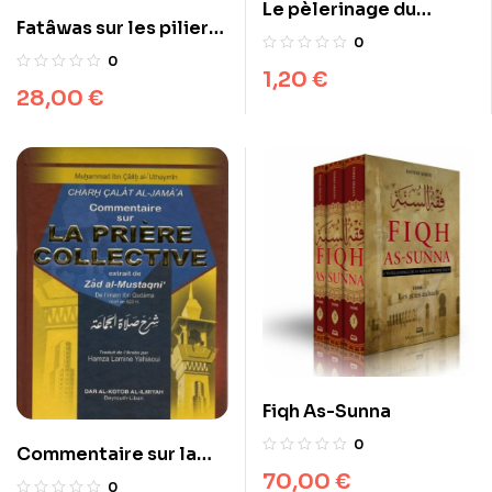
Le pèlerinage du
Fatâwas sur les piliers
Prophète
0
de l’islam – 2 volumes
0
1,20
€
28,00
€
Fiqh As-Sunna
0
Commentaire sur la
70,00
€
prière collective – شرح
0