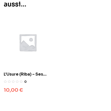
aussi…
L’Usure (Riba) – Ses
formes & Ses dangers –
0
Dine Al Haqq
10,00
€