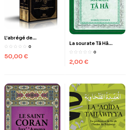
L’abrégé de
La sourate Tâ Hâ
l’authentique de
0
(Arabe/Français/Phoné
MUSLIM 2 VOLUMES
0
50,00
€
tique)
(Sahih Muslim)
2,00
€