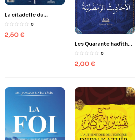
La citadelle du
musulman
0
2,50
€
Les Quarante hadîth
Ramadâniens
0
2,00
€