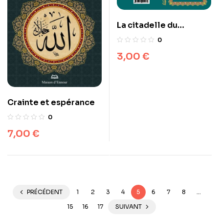
La citadelle du
musulman
0
3,00
€
Crainte et espérance
0
7,00
€
PRÉCÉDENT
1
2
3
4
5
6
7
8
…
15
16
17
SUIVANT