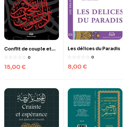
Les délices du Paradis
Conflit de couple et
violence conjugale
0
0
dans le Coran:
8,00
€
15,00
€
Traitement et
remèdes (Nuchûz et
darb)