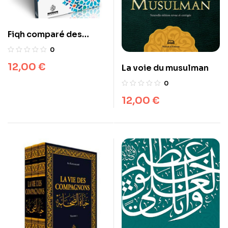
Fiqh comparé des
quatre écoles de droit
0
musulman : les
12,00
€
La voie du musulman
pratiques cultuelles
(‘Ibâdât)
0
12,00
€